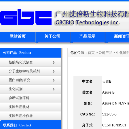
网站首页
关于公司
产品展示
新闻资
公司产品 Product
你的位置：
首页
>
公司产品
>
生化试
核酸纯化试剂盒
分子生物学相关试剂
蛋白|细胞研究
中文名:
天青B
生化试剂
英文名:
Azure B
诊断试剂原料
别名:
Azure I; N,N,N'-
实验常用耗材
CAS No.:
531-55-5
实验常用小仪器
联系我们 Contact
分子式:
C15H16N3SCl