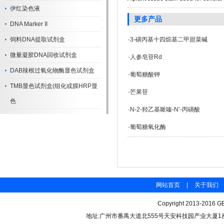
伊红染色液
更多产品
DNA Marker II
饲料DNA提取试剂盒
·
3-磺丙基十四烷基二甲甜菜碱
微量凝胶DNA回收试剂盒
·
人参皂苷Rd
DAB辣根过氧化物酶显色试剂盒
·
葡萄糖酸钾
TMB显色试剂盒(组化或膜HRP显
·
芒果苷
色
·
N-2-羟乙基哌嗪-N’-丙磺酸
·
葡萄糖氧化酶
网站首页
|
关于我们
Copyright 2013-2016 GB
地址:广州市番禺大道北555号天安科技园产业大厦1座206 联