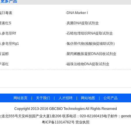
更多产品
鬼臼毒素
·
DNA Marker I
茜素红S
·
真菌DNA提取试剂盒
人参皂苷Rf
·
石蜡包埋组织RNA提取试剂盒
人参皂苷Rg1
·
氯仿替代物(核酸抽提辅助试剂）
豆甾醇
·
聚丙烯酰胺凝胶DNA回收试剂盒
甲基红
·
磁珠法植物DNA提取试剂盒
网站首页
|
关于我们
|
人才招聘
|
网站地图
|
公司产品
Copyright 2013-2016 GBCBIO Technologies All Rights Reserved
北555号天安科技园产业大厦1座206 联系电话：020-82160415电子邮件：genebase#
粤ICP备11014762号
营业执照