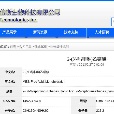
产品展示
新闻资讯
技术支持
人才招聘
的位置：
首页
>
公司产品
>
生化试剂
>
生物缓冲试剂
2-(N-吗啡啉)乙磺酸
更新：2013/6/27 9:02:09
中文名:
2-(N-吗啡啉)乙磺酸
英文名:
MES, Free Acid, Monohydrate
别名:
2-(N-Morpholino) Ethanesulfonic Acid; 4-Morpholineethanesulfon
CAS No.:
145224-94-8
级别:
Ultra Pure G
分子式:
C6H13O4NS•H2O
分子量:
213.2