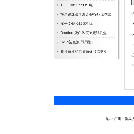
Tris-Glycine SDS 电
·
快速磁珠法血液DNA提取试剂盒
拭子DNA提取试剂盒
·
Bradford蛋白浓度测定试剂盒
·
DAPI染色液(即用型)
·
膜蛋白和胞浆蛋白提取试剂盒
·
·
地址:广州市番禺大道