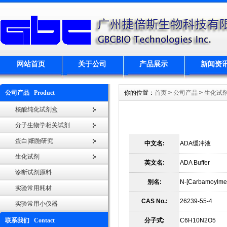
网站首页
关于公司
产品展示
新闻资
公司产品 Product
你的位置：
首页
>
公司产品
>
生化试
核酸纯化试剂盒
分子生物学相关试剂
蛋白|细胞研究
中文名:
ADA缓冲液
生化试剂
英文名:
ADA Buffer
诊断试剂原料
别名:
N-[Carbamoylmeth
实验常用耗材
CAS No.:
26239-55-4
实验常用小仪器
联系我们 Contact
分子式:
C6H10N2O5