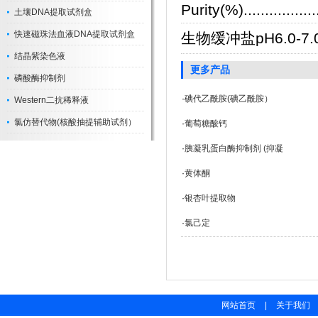
Purity(%).................
土壤DNA提取试剂盒
快速磁珠法血液DNA提取试剂盒
生物缓冲盐pH6.0-7.
结晶紫染色液
更多产品
磷酸酶抑制剂
·
碘代乙酰胺(碘乙酰胺）
Western二抗稀释液
氯仿替代物(核酸抽提辅助试剂）
·
葡萄糖酸钙
·
胰凝乳蛋白酶抑制剂 (抑凝
·
黄体酮
·
银杏叶提取物
·
氯己定
网站首页
|
关于我们