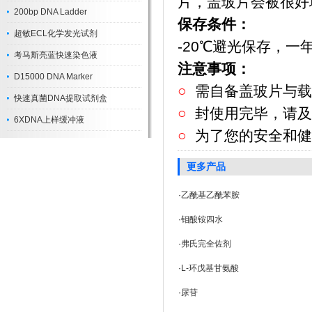
片，盖玻片会被很好
200bp DNA Ladder
保存条件：
超敏ECL化学发光试剂
-20℃避光保存，一
考马斯亮蓝快速染色液
注意事项：
D15000 DNA Marker
○
需自备盖玻片与载
快速真菌DNA提取试剂盒
○
封使用完毕，请及
6XDNA上样缓冲液
○
为了您的安全和健
更多产品
·
乙酰基乙酰苯胺
·
钼酸铵四水
·
弗氏完全佐剂
·
L-环戊基甘氨酸
·
尿苷