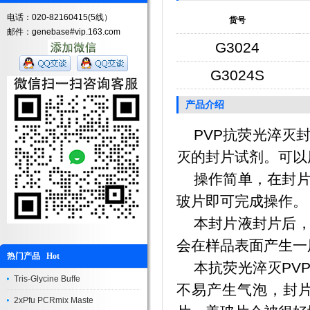
电话：020-82160415(5线）
货号
邮件：genebase#vip.163.com
G3024
G3024S
产品介绍
PVP抗荧光淬灭封
灭的封片试剂。可以
操作简单，在封片
玻片即可完成操作。
本封片液封片后，不
会在样品表面产生一
热门产品 Hot
本抗荧光淬灭PVP
Tris-Glycine Buffe
不易产生气泡，封
2xPfu PCRmix Maste